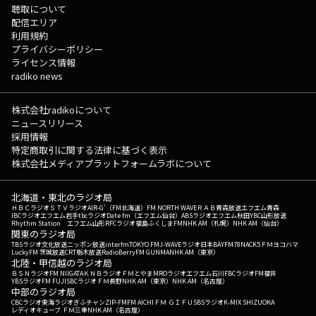
聴取について
配信エリア
利用規約
プライバシーポリシー
ライセンス情報
radiko news
株式会社radikoについて
ニュースリリース
採用情報
特定商取引に関する法律に基づく表示
株式会社メディアプラットフォームラボについて
北海道・東北のラジオ局
ＨＢＣラジオ
ＳＴＶラジオ
AIR-G'（FM北海道）
FM NORTH WAVE
ＲＡＢ青森放送
エフエム青森
IBCラジオ
エフエム岩手
tbcラジオ
Date fm（エフエム仙台）
ABSラジオ
エフエム秋田
YBC山形放送
Rhythm Station エフエム山形
RFCラジオ福島
ふくしまFM
NHK AM（札幌）
NHK AM（仙台）
関東のラジオ局
TBSラジオ
文化放送
ニッポン放送
interfm
TOKYO FM
J-WAVE
ラジオ日本
BAYFM78
NACK5
ＦＭヨコハマ
LuckyFM 茨城放送
CRT栃木放送
RadioBerry
FM GUNMA
NHK AM（東京）
北陸・甲信越のラジオ局
ＢＳＮラジオ
FM NIIGATA
ＫＮＢラジオ
ＦＭとやま
MROラジオ
エフエム石川
FBCラジオ
FM福井
YBSラジオ
FM FUJI
SBCラジオ
ＦＭ長野
NHK AM（東京）
NHK AM（名古屋）
中部のラジオ局
CBCラジオ
東海ラジオ
ぎふチャン
ZIP-FM
FM AICHI
ＦＭ ＧＩＦＵ
SBSラジオ
K-MIX SHIZUOKA
レディオキューブ ＦＭ三重
NHK AM（名古屋）