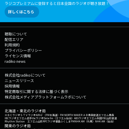
ラジコプレミアムに登録すると日本全国のラジオが聴き放題！
詳しくはこちら
聴取について
配信エリア
利用規約
プライバシーポリシー
ライセンス情報
radiko news
株式会社radikoについて
ニュースリリース
採用情報
特定商取引に関する法律に基づく表示
株式会社メディアプラットフォームラボについて
北海道・東北のラジオ局
ＨＢＣラジオ
ＳＴＶラジオ
AIR-G'（FM北海道）
FM NORTH WAVE
ＲＡＢ青森放送
エフエム青森
IBCラジオ
エフエム岩手
tbcラジオ
Date fm（エフエム仙台）
ABSラジオ
エフエム秋田
YBC山形放送
Rhythm Station エフエム山形
RFCラジオ福島
ふくしまFM
NHK AM（札幌）
NHK AM（仙台）
関東のラジオ局