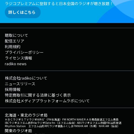
ラジコプレミアムに登録すると日本全国のラジオが聴き放題！
詳しくはこちら
聴取について
配信エリア
利用規約
プライバシーポリシー
ライセンス情報
radiko news
株式会社radikoについて
ニュースリリース
採用情報
特定商取引に関する法律に基づく表示
株式会社メディアプラットフォームラボについて
北海道・東北のラジオ局
ＨＢＣラジオ
ＳＴＶラジオ
AIR-G'（FM北海道）
FM NORTH WAVE
ＲＡＢ青森放送
エフエム青森
IBCラジオ
エフエム岩手
tbcラジオ
Date fm（エフエム仙台）
ABSラジオ
エフエム秋田
YBC山形放送
Rhythm Station エフエム山形
RFCラジオ福島
ふくしまFM
NHK AM（札幌）
NHK AM（仙台）
関東のラジオ局