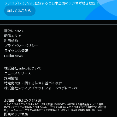
ラジコプレミアムに登録すると日本全国のラジオが聴き放題！
詳しくはこちら
聴取について
配信エリア
利用規約
プライバシーポリシー
ライセンス情報
radiko news
株式会社radikoについて
ニュースリリース
採用情報
特定商取引に関する法律に基づく表示
株式会社メディアプラットフォームラボについて
北海道・東北のラジオ局
ＨＢＣラジオ
ＳＴＶラジオ
AIR-G'（FM北海道）
FM NORTH WAVE
ＲＡＢ青森放送
エフエム青森
IBCラジオ
エフエム岩手
tbcラジオ
Date fm（エフエム仙台）
ABSラジオ
エフエム秋田
YBC山形放送
Rhythm Station エフエム山形
RFCラジオ福島
ふくしまFM
NHK AM（札幌）
NHK AM（仙台）
関東のラジオ局