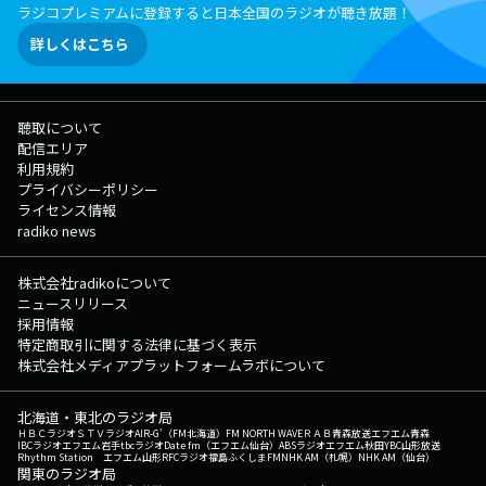
ラジコプレミアムに登録すると日本全国のラジオが聴き放題！
詳しくはこちら
聴取について
配信エリア
利用規約
プライバシーポリシー
ライセンス情報
radiko news
株式会社radikoについて
ニュースリリース
採用情報
特定商取引に関する法律に基づく表示
株式会社メディアプラットフォームラボについて
北海道・東北のラジオ局
ＨＢＣラジオ
ＳＴＶラジオ
AIR-G'（FM北海道）
FM NORTH WAVE
ＲＡＢ青森放送
エフエム青森
IBCラジオ
エフエム岩手
tbcラジオ
Date fm（エフエム仙台）
ABSラジオ
エフエム秋田
YBC山形放送
Rhythm Station エフエム山形
RFCラジオ福島
ふくしまFM
NHK AM（札幌）
NHK AM（仙台）
関東のラジオ局