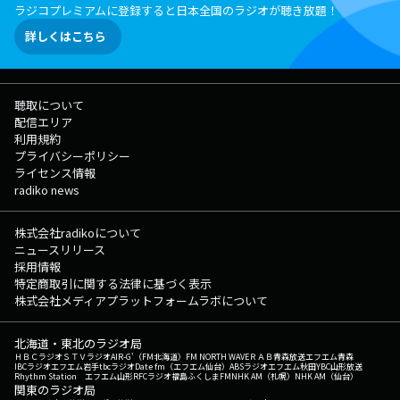
ラジコプレミアムに登録すると日本全国のラジオが聴き放題！
詳しくはこちら
聴取について
配信エリア
利用規約
プライバシーポリシー
ライセンス情報
radiko news
株式会社radikoについて
ニュースリリース
採用情報
特定商取引に関する法律に基づく表示
株式会社メディアプラットフォームラボについて
北海道・東北のラジオ局
ＨＢＣラジオ
ＳＴＶラジオ
AIR-G'（FM北海道）
FM NORTH WAVE
ＲＡＢ青森放送
エフエム青森
IBCラジオ
エフエム岩手
tbcラジオ
Date fm（エフエム仙台）
ABSラジオ
エフエム秋田
YBC山形放送
Rhythm Station エフエム山形
RFCラジオ福島
ふくしまFM
NHK AM（札幌）
NHK AM（仙台）
関東のラジオ局