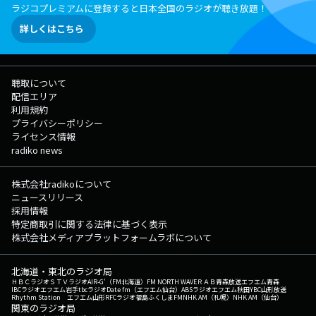
ラジコプレミアムに登録すると日本全国のラジオが聴き放題！
詳しくはこちら
聴取について
配信エリア
利用規約
プライバシーポリシー
ライセンス情報
radiko news
株式会社radikoについて
ニュースリリース
採用情報
特定商取引に関する法律に基づく表示
株式会社メディアプラットフォームラボについて
北海道・東北のラジオ局
ＨＢＣラジオ
ＳＴＶラジオ
AIR-G'（FM北海道）
FM NORTH WAVE
ＲＡＢ青森放送
エフエム青森
IBCラジオ
エフエム岩手
tbcラジオ
Date fm（エフエム仙台）
ABSラジオ
エフエム秋田
YBC山形放送
Rhythm Station エフエム山形
RFCラジオ福島
ふくしまFM
NHK AM（札幌）
NHK AM（仙台）
関東のラジオ局