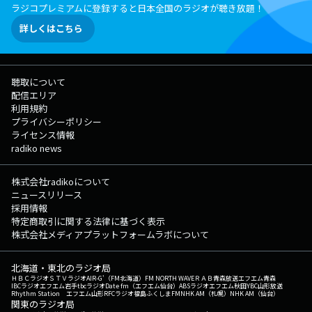
ラジコプレミアムに登録すると日本全国のラジオが聴き放題！
詳しくはこちら
聴取について
配信エリア
利用規約
プライバシーポリシー
ライセンス情報
radiko news
株式会社radikoについて
ニュースリリース
採用情報
特定商取引に関する法律に基づく表示
株式会社メディアプラットフォームラボについて
北海道・東北のラジオ局
ＨＢＣラジオ
ＳＴＶラジオ
AIR-G'（FM北海道）
FM NORTH WAVE
ＲＡＢ青森放送
エフエム青森
IBCラジオ
エフエム岩手
tbcラジオ
Date fm（エフエム仙台）
ABSラジオ
エフエム秋田
YBC山形放送
Rhythm Station エフエム山形
RFCラジオ福島
ふくしまFM
NHK AM（札幌）
NHK AM（仙台）
関東のラジオ局