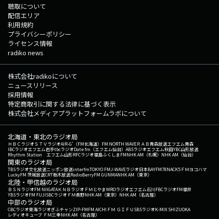
聴取について
配信エリア
利用規約
プライバシーポリシー
ライセンス情報
radiko news
株式会社radikoについて
ニュースリリース
採用情報
特定商取引に関する法律に基づく表示
株式会社メディアプラットフォームラボについて
北海道・東北のラジオ局
ＨＢＣラジオ
ＳＴＶラジオ
AIR-G'（FM北海道）
FM NORTH WAVE
ＲＡＢ青森放送
エフエム青森
IBCラジオ
エフエム岩手
tbcラジオ
Date fm（エフエム仙台）
ABSラジオ
エフエム秋田
YBC山形放送
Rhythm Station エフエム山形
RFCラジオ福島
ふくしまFM
NHK AM（札幌）
NHK AM（仙台）
関東のラジオ局
TBSラジオ
文化放送
ニッポン放送
interfm
TOKYO FM
J-WAVE
ラジオ日本
BAYFM78
NACK5
ＦＭヨコハマ
LuckyFM 茨城放送
CRT栃木放送
RadioBerry
FM GUNMA
NHK AM（東京）
北陸・甲信越のラジオ局
ＢＳＮラジオ
FM NIIGATA
ＫＮＢラジオ
ＦＭとやま
MROラジオ
エフエム石川
FBCラジオ
FM福井
YBSラジオ
FM FUJI
SBCラジオ
ＦＭ長野
NHK AM（東京）
NHK AM（名古屋）
中部のラジオ局
CBCラジオ
東海ラジオ
ぎふチャン
ZIP-FM
FM AICHI
ＦＭ ＧＩＦＵ
SBSラジオ
K-MIX SHIZUOKA
レディオキューブ ＦＭ三重
NHK AM（名古屋）