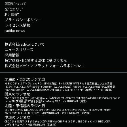
聴取について
配信エリア
利用規約
プライバシーポリシー
ライセンス情報
radiko news
株式会社radikoについて
ニュースリリース
採用情報
特定商取引に関する法律に基づく表示
株式会社メディアプラットフォームラボについて
北海道・東北のラジオ局
ＨＢＣラジオ
ＳＴＶラジオ
AIR-G'（FM北海道）
FM NORTH WAVE
ＲＡＢ青森放送
エフエム青森
IBCラジオ
エフエム岩手
tbcラジオ
Date fm（エフエム仙台）
ABSラジオ
エフエム秋田
YBC山形放送
Rhythm Station エフエム山形
RFCラジオ福島
ふくしまFM
NHK AM（札幌）
NHK AM（仙台）
関東のラジオ局
TBSラジオ
文化放送
ニッポン放送
interfm
TOKYO FM
J-WAVE
ラジオ日本
BAYFM78
NACK5
ＦＭヨコハマ
LuckyFM 茨城放送
CRT栃木放送
RadioBerry
FM GUNMA
NHK AM（東京）
北陸・甲信越のラジオ局
ＢＳＮラジオ
FM NIIGATA
ＫＮＢラジオ
ＦＭとやま
MROラジオ
エフエム石川
FBCラジオ
FM福井
YBSラジオ
FM FUJI
SBCラジオ
ＦＭ長野
NHK AM（東京）
NHK AM（名古屋）
中部のラジオ局
CBCラジオ
東海ラジオ
ぎふチャン
ZIP-FM
FM AICHI
ＦＭ ＧＩＦＵ
SBSラジオ
K-MIX SHIZUOKA
レディオキューブ ＦＭ三重
NHK AM（名古屋）