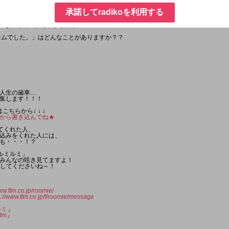
さんも、
承諾してradikoを利用する
が主催する
のカジュアル大会【EIKO!CUP!!】で
 きっかけ " がありましたが…！
ームでした。」はどんなことがありますか？？
人生の歯車…
集します！！！
こちらから↓ ↓ ↓
から書き込んでね★
てくれた人、
込みをくれた人には、
も・・・！？
ルミルミ」
みんなの呟き見てますよ！
トしてくださいね～！
ww.tfm.co.jp/roomie/
s://www.tfm.co.jp/f/roomie/message
ルミ
」
fm
」