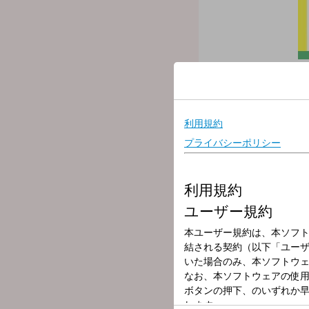
放送局
放送時間
2024年4月16日
番組名
Roomie Roomi
＼ノンティの後輩！＆ゲー
『Roomie Roomie！』は
大きなシェアハウスに住む
この番組があなたのRoo
月曜日から木曜日まで、夜
▼本日のゲストは【 山本彩
▼本日のおしゃべりテーマ