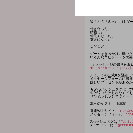
ノンティとゲストの山本彩
お笑い芸人の狩野英孝さん
「Dead by Daylight」
さらに仲良くなったという "
皆さんの「きっかけは ゲ
付き合った、
結婚した、
仲良くなった、
友達になった、
などなど！
ゲームをきっかけに動いた
いろんなエピソードを大募
↓ ↓ メッセージの書き込みは
★【メッセージフォーム】
ルミルミの公式Xを登録し
メッセージフォームに書き
嬉しいプレゼントがあるか
★SNSハッシュタグは「#
生放送中だけじゃなくても
ぜひ #ルミルミ でツイー
本日のゲスト： 山本彩
番組Webサイト：
https://w
メッセージフォーム：
http
Xハッシュタグは「
#ルミ
Xアカウントは「
@roomiet