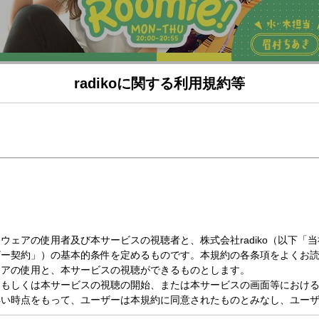
radikoに関する利用規約等
（火）20:00～20:55
e!
ム仲間の山本彩さんが生・登・場！！／
、
友達のように、
mie（ルームメイト）になれたらいいな！な気持ちで
８時から生放送中です♪
さん 】
『 きっかけは ゲームでした。』