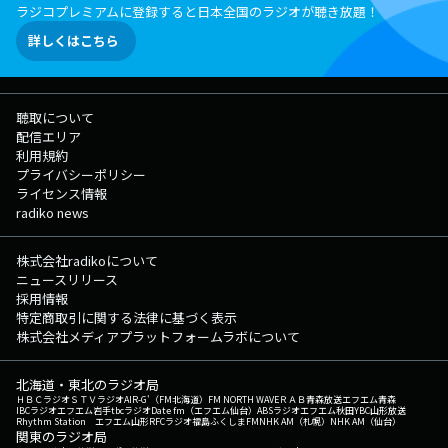
ラジコプレミアムに登録すると日本全国のラジオが聴き放題！
詳しくはこちら
聴取について
配信エリア
利用規約
プライバシーポリシー
ライセンス情報
radiko news
株式会社radikoについて
ニュースリリース
採用情報
特定商取引に関する法律に基づく表示
株式会社メディアプラットフォームラボについて
北海道・東北のラジオ局
ＨＢＣラジオ
ＳＴＶラジオ
AIR-G'（FM北海道）
FM NORTH WAVE
ＲＡＢ青森放送
エフエム青森
IBCラジオ
エフエム岩手
tbcラジオ
Date fm（エフエム仙台）
ABSラジオ
エフエム秋田
YBC山形放送
Rhythm Station エフエム山形
RFCラジオ福島
ふくしまFM
NHK AM（札幌）
NHK AM（仙台）
関東のラジオ局