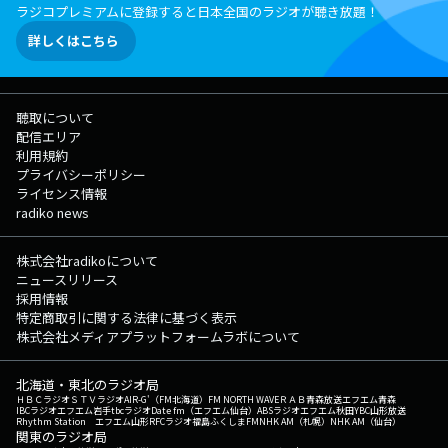
ラジコプレミアムに登録すると日本全国のラジオが聴き放題！
詳しくはこちら
聴取について
配信エリア
利用規約
プライバシーポリシー
ライセンス情報
radiko news
株式会社radikoについて
ニュースリリース
採用情報
特定商取引に関する法律に基づく表示
株式会社メディアプラットフォームラボについて
北海道・東北のラジオ局
ＨＢＣラジオ
ＳＴＶラジオ
AIR-G'（FM北海道）
FM NORTH WAVE
ＲＡＢ青森放送
エフエム青森
IBCラジオ
エフエム岩手
tbcラジオ
Date fm（エフエム仙台）
ABSラジオ
エフエム秋田
YBC山形放送
Rhythm Station エフエム山形
RFCラジオ福島
ふくしまFM
NHK AM（札幌）
NHK AM（仙台）
関東のラジオ局