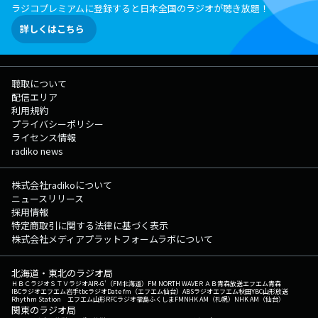
ラジコプレミアムに登録すると日本全国のラジオが聴き放題！
詳しくはこちら
聴取について
配信エリア
利用規約
プライバシーポリシー
ライセンス情報
radiko news
株式会社radikoについて
ニュースリリース
採用情報
特定商取引に関する法律に基づく表示
株式会社メディアプラットフォームラボについて
北海道・東北のラジオ局
ＨＢＣラジオ
ＳＴＶラジオ
AIR-G'（FM北海道）
FM NORTH WAVE
ＲＡＢ青森放送
エフエム青森
IBCラジオ
エフエム岩手
tbcラジオ
Date fm（エフエム仙台）
ABSラジオ
エフエム秋田
YBC山形放送
Rhythm Station エフエム山形
RFCラジオ福島
ふくしまFM
NHK AM（札幌）
NHK AM（仙台）
関東のラジオ局