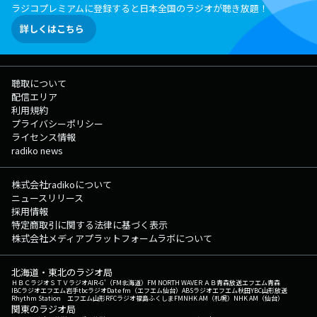
ラジコプレミアムに登録すると日本全国のラジオが聴き放題！
詳しくはこちら
聴取について
配信エリア
利用規約
プライバシーポリシー
ライセンス情報
radiko news
株式会社radikoについて
ニュースリリース
採用情報
特定商取引に関する法律に基づく表示
株式会社メディアプラットフォームラボについて
北海道・東北のラジオ局
ＨＢＣラジオ
ＳＴＶラジオ
AIR-G'（FM北海道）
FM NORTH WAVE
ＲＡＢ青森放送
エフエム青森
IBCラジオ
エフエム岩手
tbcラジオ
Date fm（エフエム仙台）
ABSラジオ
エフエム秋田
YBC山形放送
Rhythm Station エフエム山形
RFCラジオ福島
ふくしまFM
NHK AM（札幌）
NHK AM（仙台）
関東のラジオ局