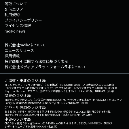
聴取について
配信エリア
利用規約
プライバシーポリシー
ライセンス情報
radiko news
株式会社radikoについて
ニュースリリース
採用情報
特定商取引に関する法律に基づく表示
株式会社メディアプラットフォームラボについて
北海道・東北のラジオ局
ＨＢＣラジオ
ＳＴＶラジオ
AIR-G'（FM北海道）
FM NORTH WAVE
ＲＡＢ青森放送
エフエム青森
IBCラジオ
エフエム岩手
tbcラジオ
Date fm（エフエム仙台）
ABSラジオ
エフエム秋田
YBC山形放送
Rhythm Station エフエム山形
RFCラジオ福島
ふくしまFM
NHK AM（札幌）
NHK AM（仙台）
関東のラジオ局
TBSラジオ
文化放送
ニッポン放送
interfm
TOKYO FM
J-WAVE
ラジオ日本
BAYFM78
NACK5
ＦＭヨコハマ
LuckyFM 茨城放送
CRT栃木放送
RadioBerry
FM GUNMA
NHK AM（東京）
北陸・甲信越のラジオ局
ＢＳＮラジオ
FM NIIGATA
ＫＮＢラジオ
ＦＭとやま
MROラジオ
エフエム石川
FBCラジオ
FM福井
YBSラジオ
FM FUJI
SBCラジオ
ＦＭ長野
NHK AM（東京）
NHK AM（名古屋）
中部のラジオ局
CBCラジオ
東海ラジオ
ぎふチャン
ZIP-FM
FM AICHI
ＦＭ ＧＩＦＵ
SBSラジオ
K-MIX SHIZUOKA
レディオキューブ ＦＭ三重
NHK AM（名古屋）