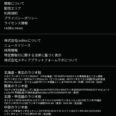
聴取について
配信エリア
利用規約
プライバシーポリシー
ライセンス情報
radiko news
株式会社radikoについて
ニュースリリース
採用情報
特定商取引に関する法律に基づく表示
株式会社メディアプラットフォームラボについて
北海道・東北のラジオ局
ＨＢＣラジオ
ＳＴＶラジオ
AIR-G'（FM北海道）
FM NORTH WAVE
ＲＡＢ青森放送
エフエム青森
IBCラジオ
エフエム岩手
tbcラジオ
Date fm（エフエム仙台）
ABSラジオ
エフエム秋田
YBC山形放送
Rhythm Station エフエム山形
RFCラジオ福島
ふくしまFM
NHK AM（札幌）
NHK AM（仙台）
関東のラジオ局
TBSラジオ
文化放送
ニッポン放送
interfm
TOKYO FM
J-WAVE
ラジオ日本
BAYFM78
NACK5
ＦＭヨコハマ
LuckyFM 茨城放送
CRT栃木放送
RadioBerry
FM GUNMA
NHK AM（東京）
北陸・甲信越のラジオ局
ＢＳＮラジオ
FM NIIGATA
ＫＮＢラジオ
ＦＭとやま
MROラジオ
エフエム石川
FBCラジオ
FM福井
YBSラジオ
FM FUJI
SBCラジオ
ＦＭ長野
NHK AM（東京）
NHK AM（名古屋）
中部のラジオ局
CBCラジオ
東海ラジオ
ぎふチャン
ZIP-FM
FM AICHI
ＦＭ ＧＩＦＵ
SBSラジオ
K-MIX SHIZUOKA
レディオキューブ ＦＭ三重
NHK AM（名古屋）