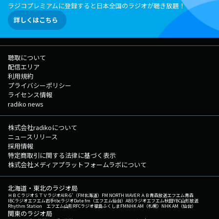
ラジコプレミアムに登録すると日本全国のラジオが聴き放題！
詳しくはこちら
聴取について
配信エリア
利用規約
プライバシーポリシー
ライセンス情報
radiko news
株式会社radikoについて
ニュースリリース
採用情報
特定商取引に関する法律に基づく表示
株式会社メディアプラットフォームラボについて
北海道・東北のラジオ局
ＨＢＣラジオ
ＳＴＶラジオ
AIR-G'（FM北海道）
FM NORTH WAVE
ＲＡＢ青森放送
エフエム青森
IBCラジオ
エフエム岩手
tbcラジオ
Date fm（エフエム仙台）
ABSラジオ
エフエム秋田
YBC山形放送
Rhythm Station エフエム山形
RFCラジオ福島
ふくしまFM
NHK AM（札幌）
NHK AM（仙台）
関東のラジオ局