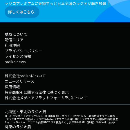
ラジコプレミアムに登録すると日本全国のラジオが聴き放題！
詳しくはこちら
聴取について
配信エリア
利用規約
プライバシーポリシー
ライセンス情報
radiko news
株式会社radikoについて
ニュースリリース
採用情報
特定商取引に関する法律に基づく表示
株式会社メディアプラットフォームラボについて
北海道・東北のラジオ局
ＨＢＣラジオ
ＳＴＶラジオ
AIR-G'（FM北海道）
FM NORTH WAVE
ＲＡＢ青森放送
エフエム青森
IBCラジオ
エフエム岩手
tbcラジオ
Date fm（エフエム仙台）
ABSラジオ
エフエム秋田
YBC山形放送
Rhythm Station エフエム山形
RFCラジオ福島
ふくしまFM
NHK AM（札幌）
NHK AM（仙台）
関東のラジオ局