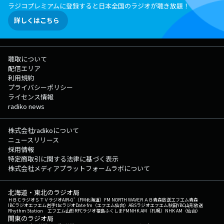
ラジコプレミアムに登録すると日本全国のラジオが聴き放題！
詳しくはこちら
聴取について
配信エリア
利用規約
プライバシーポリシー
ライセンス情報
radiko news
株式会社radikoについて
ニュースリリース
採用情報
特定商取引に関する法律に基づく表示
株式会社メディアプラットフォームラボについて
北海道・東北のラジオ局
ＨＢＣラジオ
ＳＴＶラジオ
AIR-G'（FM北海道）
FM NORTH WAVE
ＲＡＢ青森放送
エフエム青森
IBCラジオ
エフエム岩手
tbcラジオ
Date fm（エフエム仙台）
ABSラジオ
エフエム秋田
YBC山形放送
Rhythm Station エフエム山形
RFCラジオ福島
ふくしまFM
NHK AM（札幌）
NHK AM（仙台）
関東のラジオ局