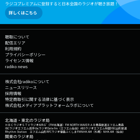
ラジコプレミアムに登録すると日本全国のラジオが聴き放題！
詳しくはこちら
聴取について
配信エリア
利用規約
プライバシーポリシー
ライセンス情報
radiko news
株式会社radikoについて
ニュースリリース
採用情報
特定商取引に関する法律に基づく表示
株式会社メディアプラットフォームラボについて
北海道・東北のラジオ局
ＨＢＣラジオ
ＳＴＶラジオ
AIR-G'（FM北海道）
FM NORTH WAVE
ＲＡＢ青森放送
エフエム青森
IBCラジオ
エフエム岩手
tbcラジオ
Date fm（エフエム仙台）
ABSラジオ
エフエム秋田
YBC山形放送
Rhythm Station エフエム山形
RFCラジオ福島
ふくしまFM
NHK AM（札幌）
NHK AM（仙台）
関東のラジオ局