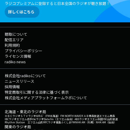
ラジコプレミアムに登録すると日本全国のラジオが聴き放題！
詳しくはこちら
聴取について
配信エリア
利用規約
プライバシーポリシー
ライセンス情報
radiko news
株式会社radikoについて
ニュースリリース
採用情報
特定商取引に関する法律に基づく表示
株式会社メディアプラットフォームラボについて
北海道・東北のラジオ局
ＨＢＣラジオ
ＳＴＶラジオ
AIR-G'（FM北海道）
FM NORTH WAVE
ＲＡＢ青森放送
エフエム青森
IBCラジオ
エフエム岩手
tbcラジオ
Date fm（エフエム仙台）
ABSラジオ
エフエム秋田
YBC山形放送
Rhythm Station エフエム山形
RFCラジオ福島
ふくしまFM
NHK AM（札幌）
NHK AM（仙台）
関東のラジオ局