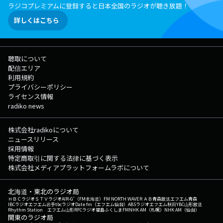
ラジコプレミアムに登録すると日本全国のラジオが聴き放題！
詳しくはこちら
聴取について
配信エリア
利用規約
プライバシーポリシー
ライセンス情報
radiko news
株式会社radikoについて
ニュースリリース
採用情報
特定商取引に関する法律に基づく表示
株式会社メディアプラットフォームラボについて
北海道・東北のラジオ局
ＨＢＣラジオ
ＳＴＶラジオ
AIR-G'（FM北海道）
FM NORTH WAVE
ＲＡＢ青森放送
エフエム青森
IBCラジオ
エフエム岩手
tbcラジオ
Date fm（エフエム仙台）
ABSラジオ
エフエム秋田
YBC山形放送
Rhythm Station エフエム山形
RFCラジオ福島
ふくしまFM
NHK AM（札幌）
NHK AM（仙台）
関東のラジオ局