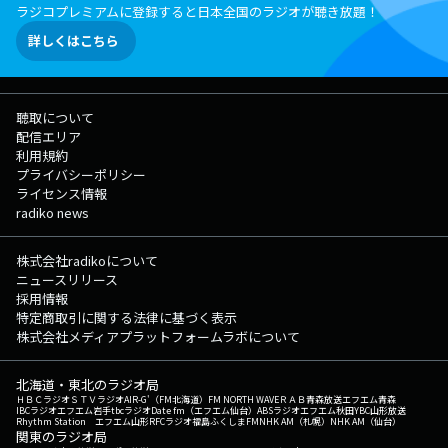
ラジコプレミアムに登録すると日本全国のラジオが聴き放題！
詳しくはこちら
聴取について
配信エリア
利用規約
プライバシーポリシー
ライセンス情報
radiko news
株式会社radikoについて
ニュースリリース
採用情報
特定商取引に関する法律に基づく表示
株式会社メディアプラットフォームラボについて
北海道・東北のラジオ局
ＨＢＣラジオ
ＳＴＶラジオ
AIR-G'（FM北海道）
FM NORTH WAVE
ＲＡＢ青森放送
エフエム青森
IBCラジオ
エフエム岩手
tbcラジオ
Date fm（エフエム仙台）
ABSラジオ
エフエム秋田
YBC山形放送
Rhythm Station エフエム山形
RFCラジオ福島
ふくしまFM
NHK AM（札幌）
NHK AM（仙台）
関東のラジオ局