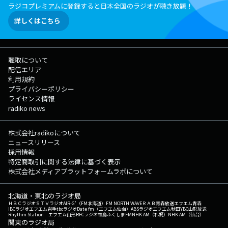
ラジコプレミアムに登録すると日本全国のラジオが聴き放題！
詳しくはこちら
聴取について
配信エリア
利用規約
プライバシーポリシー
ライセンス情報
radiko news
株式会社radikoについて
ニュースリリース
採用情報
特定商取引に関する法律に基づく表示
株式会社メディアプラットフォームラボについて
北海道・東北のラジオ局
ＨＢＣラジオ
ＳＴＶラジオ
AIR-G'（FM北海道）
FM NORTH WAVE
ＲＡＢ青森放送
エフエム青森
IBCラジオ
エフエム岩手
tbcラジオ
Date fm（エフエム仙台）
ABSラジオ
エフエム秋田
YBC山形放送
Rhythm Station エフエム山形
RFCラジオ福島
ふくしまFM
NHK AM（札幌）
NHK AM（仙台）
関東のラジオ局