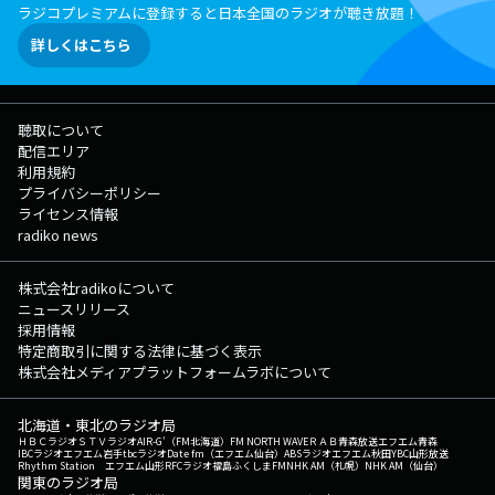
ラジコプレミアムに登録すると日本全国のラジオが聴き放題！
詳しくはこちら
聴取について
配信エリア
利用規約
プライバシーポリシー
ライセンス情報
radiko news
株式会社radikoについて
ニュースリリース
採用情報
特定商取引に関する法律に基づく表示
株式会社メディアプラットフォームラボについて
北海道・東北のラジオ局
ＨＢＣラジオ
ＳＴＶラジオ
AIR-G'（FM北海道）
FM NORTH WAVE
ＲＡＢ青森放送
エフエム青森
IBCラジオ
エフエム岩手
tbcラジオ
Date fm（エフエム仙台）
ABSラジオ
エフエム秋田
YBC山形放送
Rhythm Station エフエム山形
RFCラジオ福島
ふくしまFM
NHK AM（札幌）
NHK AM（仙台）
関東のラジオ局