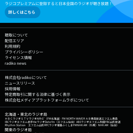
ラジコプレミアムに登録すると日本全国のラジオが聴き放題！
詳しくはこちら
聴取について
配信エリア
利用規約
プライバシーポリシー
ライセンス情報
radiko news
株式会社radikoについて
ニュースリリース
採用情報
特定商取引に関する法律に基づく表示
株式会社メディアプラットフォームラボについて
北海道・東北のラジオ局
ＨＢＣラジオ
ＳＴＶラジオ
AIR-G'（FM北海道）
FM NORTH WAVE
ＲＡＢ青森放送
エフエム青森
IBCラジオ
エフエム岩手
tbcラジオ
Date fm（エフエム仙台）
ABSラジオ
エフエム秋田
YBC山形放送
Rhythm Station エフエム山形
RFCラジオ福島
ふくしまFM
NHK AM（札幌）
NHK AM（仙台）
関東のラジオ局