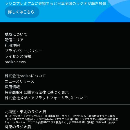
ラジコプレミアムに登録すると日本全国のラジオが聴き放題！
詳しくはこちら
聴取について
配信エリア
利用規約
プライバシーポリシー
ライセンス情報
radiko news
株式会社radikoについて
ニュースリリース
採用情報
特定商取引に関する法律に基づく表示
株式会社メディアプラットフォームラボについて
北海道・東北のラジオ局
ＨＢＣラジオ
ＳＴＶラジオ
AIR-G'（FM北海道）
FM NORTH WAVE
ＲＡＢ青森放送
エフエム青森
IBCラジオ
エフエム岩手
tbcラジオ
Date fm（エフエム仙台）
ABSラジオ
エフエム秋田
YBC山形放送
Rhythm Station エフエム山形
RFCラジオ福島
ふくしまFM
NHK AM（札幌）
NHK AM（仙台）
関東のラジオ局