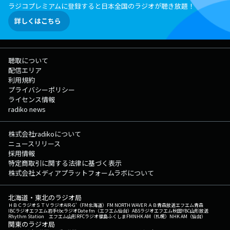
ラジコプレミアムに登録すると日本全国のラジオが聴き放題！
詳しくはこちら
聴取について
配信エリア
利用規約
プライバシーポリシー
ライセンス情報
radiko news
株式会社radikoについて
ニュースリリース
採用情報
特定商取引に関する法律に基づく表示
株式会社メディアプラットフォームラボについて
北海道・東北のラジオ局
ＨＢＣラジオ
ＳＴＶラジオ
AIR-G'（FM北海道）
FM NORTH WAVE
ＲＡＢ青森放送
エフエム青森
IBCラジオ
エフエム岩手
tbcラジオ
Date fm（エフエム仙台）
ABSラジオ
エフエム秋田
YBC山形放送
Rhythm Station エフエム山形
RFCラジオ福島
ふくしまFM
NHK AM（札幌）
NHK AM（仙台）
関東のラジオ局