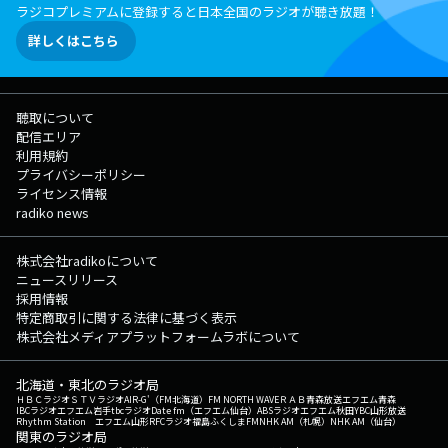
ラジコプレミアムに登録すると日本全国のラジオが聴き放題！
詳しくはこちら
聴取について
配信エリア
利用規約
プライバシーポリシー
ライセンス情報
radiko news
株式会社radikoについて
ニュースリリース
採用情報
特定商取引に関する法律に基づく表示
株式会社メディアプラットフォームラボについて
北海道・東北のラジオ局
ＨＢＣラジオ
ＳＴＶラジオ
AIR-G'（FM北海道）
FM NORTH WAVE
ＲＡＢ青森放送
エフエム青森
IBCラジオ
エフエム岩手
tbcラジオ
Date fm（エフエム仙台）
ABSラジオ
エフエム秋田
YBC山形放送
Rhythm Station エフエム山形
RFCラジオ福島
ふくしまFM
NHK AM（札幌）
NHK AM（仙台）
関東のラジオ局