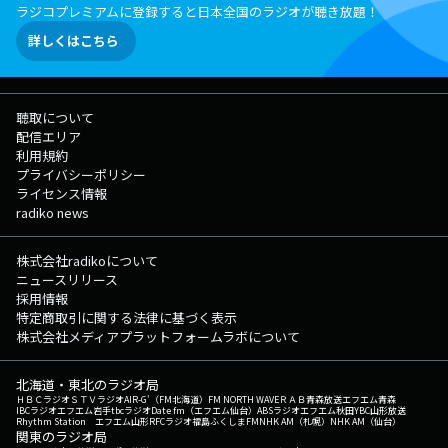
ラジコプレミアムに登録すると日本全国のラジオが聴き放題！
詳しくはこちら
聴取について
配信エリア
利用規約
プライバシーポリシー
ライセンス情報
radiko news
株式会社radikoについて
ニュースリリース
採用情報
特定商取引に関する法律に基づく表示
株式会社メディアプラットフォームラボについて
北海道・東北のラジオ局
ＨＢＣラジオ
ＳＴＶラジオ
AIR-G'（FM北海道）
FM NORTH WAVE
ＲＡＢ青森放送
エフエム青森
IBCラジオ
エフエム岩手
tbcラジオ
Date fm（エフエム仙台）
ABSラジオ
エフエム秋田
YBC山形放送
Rhythm Station エフエム山形
RFCラジオ福島
ふくしまFM
NHK AM（札幌）
NHK AM（仙台）
関東のラジオ局