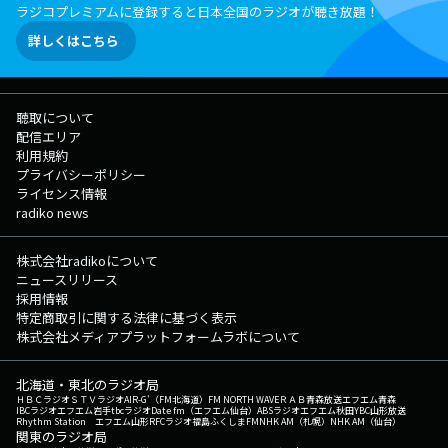
ラジコプレミアムに登録すると日本全国のラジオが聴き放題！
詳しくはこちら
聴取について
配信エリア
利用規約
プライバシーポリシー
ライセンス情報
radiko news
株式会社radikoについて
ニュースリリース
採用情報
特定商取引に関する法律に基づく表示
株式会社メディアプラットフォームラボについて
北海道・東北のラジオ局
ＨＢＣラジオ
ＳＴＶラジオ
AIR-G'（FM北海道）
FM NORTH WAVE
ＲＡＢ青森放送
エフエム青森
IBCラジオ
エフエム岩手
tbcラジオ
Date fm（エフエム仙台）
ABSラジオ
エフエム秋田
YBC山形放送
Rhythm Station エフエム山形
RFCラジオ福島
ふくしまFM
NHK AM（札幌）
NHK AM（仙台）
関東のラジオ局