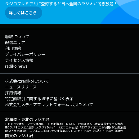
ラジコプレミアムに登録すると日本全国のラジオが聴き放題！
詳しくはこちら
聴取について
配信エリア
利用規約
プライバシーポリシー
ライセンス情報
radiko news
株式会社radikoについて
ニュースリリース
採用情報
特定商取引に関する法律に基づく表示
株式会社メディアプラットフォームラボについて
北海道・東北のラジオ局
ＨＢＣラジオ
ＳＴＶラジオ
AIR-G'（FM北海道）
FM NORTH WAVE
ＲＡＢ青森放送
エフエム青森
IBCラジオ
エフエム岩手
tbcラジオ
Date fm（エフエム仙台）
ABSラジオ
エフエム秋田
YBC山形放送
Rhythm Station エフエム山形
RFCラジオ福島
ふくしまFM
NHK AM（札幌）
NHK AM（仙台）
関東のラジオ局