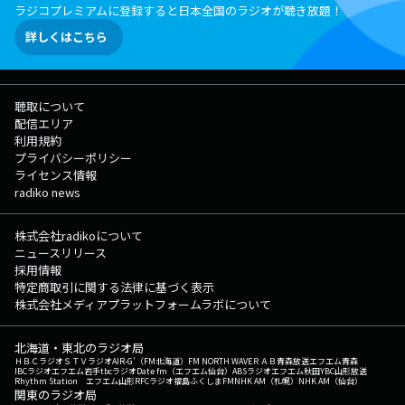
ラジコプレミアムに登録すると日本全国のラジオが聴き放題！
詳しくはこちら
聴取について
配信エリア
利用規約
プライバシーポリシー
ライセンス情報
radiko news
株式会社radikoについて
ニュースリリース
採用情報
特定商取引に関する法律に基づく表示
株式会社メディアプラットフォームラボについて
北海道・東北のラジオ局
ＨＢＣラジオ
ＳＴＶラジオ
AIR-G'（FM北海道）
FM NORTH WAVE
ＲＡＢ青森放送
エフエム青森
IBCラジオ
エフエム岩手
tbcラジオ
Date fm（エフエム仙台）
ABSラジオ
エフエム秋田
YBC山形放送
Rhythm Station エフエム山形
RFCラジオ福島
ふくしまFM
NHK AM（札幌）
NHK AM（仙台）
関東のラジオ局