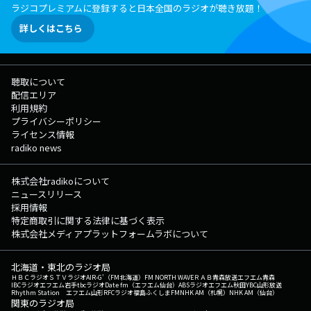
ラジコプレミアムに登録すると日本全国のラジオが聴き放題！
詳しくはこちら
聴取について
配信エリア
利用規約
プライバシーポリシー
ライセンス情報
radiko news
株式会社radikoについて
ニュースリリース
採用情報
特定商取引に関する法律に基づく表示
株式会社メディアプラットフォームラボについて
北海道・東北のラジオ局
ＨＢＣラジオ
ＳＴＶラジオ
AIR-G'（FM北海道）
FM NORTH WAVE
ＲＡＢ青森放送
エフエム青森
IBCラジオ
エフエム岩手
tbcラジオ
Date fm（エフエム仙台）
ABSラジオ
エフエム秋田
YBC山形放送
Rhythm Station エフエム山形
RFCラジオ福島
ふくしまFM
NHK AM（札幌）
NHK AM（仙台）
関東のラジオ局