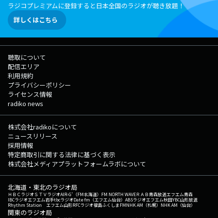
ラジコプレミアムに登録すると日本全国のラジオが聴き放題！
詳しくはこちら
聴取について
配信エリア
利用規約
プライバシーポリシー
ライセンス情報
radiko news
株式会社radikoについて
ニュースリリース
採用情報
特定商取引に関する法律に基づく表示
株式会社メディアプラットフォームラボについて
北海道・東北のラジオ局
ＨＢＣラジオ
ＳＴＶラジオ
AIR-G'（FM北海道）
FM NORTH WAVE
ＲＡＢ青森放送
エフエム青森
IBCラジオ
エフエム岩手
tbcラジオ
Date fm（エフエム仙台）
ABSラジオ
エフエム秋田
YBC山形放送
Rhythm Station エフエム山形
RFCラジオ福島
ふくしまFM
NHK AM（札幌）
NHK AM（仙台）
関東のラジオ局