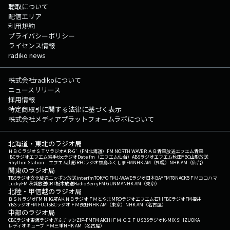
聴取について
配信エリア
利用規約
プライバシーポリシー
ライセンス情報
radiko news
株式会社radikoについて
ニュースリリース
採用情報
特定商取引に関する法律に基づく表示
株式会社メディアプラットフォームラボについて
北海道・東北のラジオ局
ＨＢＣラジオ
ＳＴＶラジオ
AIR-G'（FM北海道）
FM NORTH WAVE
ＲＡＢ青森放送
エフエム青森
IBCラジオ
エフエム岩手
tbcラジオ
Date fm（エフエム仙台）
ABSラジオ
エフエム秋田
YBC山形放送
Rhythm Station エフエム山形
RFCラジオ福島
ふくしまFM
NHK AM（札幌）
NHK AM（仙台）
関東のラジオ局
TBSラジオ
文化放送
ニッポン放送
interfm
TOKYO FM
J-WAVE
ラジオ日本
BAYFM78
NACK5
ＦＭヨコハマ
LuckyFM 茨城放送
CRT栃木放送
RadioBerry
FM GUNMA
NHK AM（東京）
北陸・甲信越のラジオ局
ＢＳＮラジオ
FM NIIGATA
ＫＮＢラジオ
ＦＭとやま
MROラジオ
エフエム石川
FBCラジオ
FM福井
YBSラジオ
FM FUJI
SBCラジオ
ＦＭ長野
NHK AM（東京）
NHK AM（名古屋）
中部のラジオ局
CBCラジオ
東海ラジオ
ぎふチャン
ZIP-FM
FM AICHI
ＦＭ ＧＩＦＵ
SBSラジオ
K-MIX SHIZUOKA
レディオキューブ ＦＭ三重
NHK AM（名古屋）