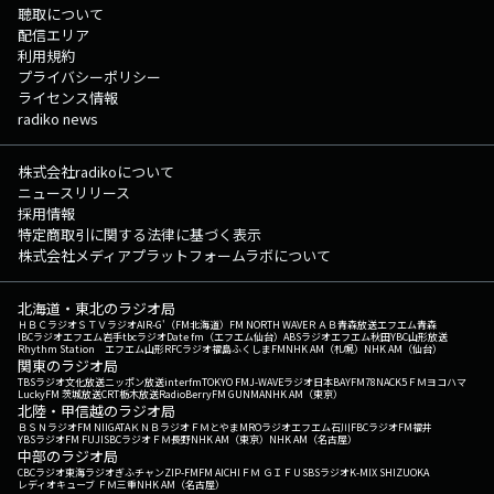
聴取について
配信エリア
利用規約
プライバシーポリシー
ライセンス情報
radiko news
株式会社radikoについて
ニュースリリース
採用情報
特定商取引に関する法律に基づく表示
株式会社メディアプラットフォームラボについて
北海道・東北のラジオ局
ＨＢＣラジオ
ＳＴＶラジオ
AIR-G'（FM北海道）
FM NORTH WAVE
ＲＡＢ青森放送
エフエム青森
IBCラジオ
エフエム岩手
tbcラジオ
Date fm（エフエム仙台）
ABSラジオ
エフエム秋田
YBC山形放送
Rhythm Station エフエム山形
RFCラジオ福島
ふくしまFM
NHK AM（札幌）
NHK AM（仙台）
関東のラジオ局
TBSラジオ
文化放送
ニッポン放送
interfm
TOKYO FM
J-WAVE
ラジオ日本
BAYFM78
NACK5
ＦＭヨコハマ
LuckyFM 茨城放送
CRT栃木放送
RadioBerry
FM GUNMA
NHK AM（東京）
北陸・甲信越のラジオ局
ＢＳＮラジオ
FM NIIGATA
ＫＮＢラジオ
ＦＭとやま
MROラジオ
エフエム石川
FBCラジオ
FM福井
YBSラジオ
FM FUJI
SBCラジオ
ＦＭ長野
NHK AM（東京）
NHK AM（名古屋）
中部のラジオ局
CBCラジオ
東海ラジオ
ぎふチャン
ZIP-FM
FM AICHI
ＦＭ ＧＩＦＵ
SBSラジオ
K-MIX SHIZUOKA
レディオキューブ ＦＭ三重
NHK AM（名古屋）