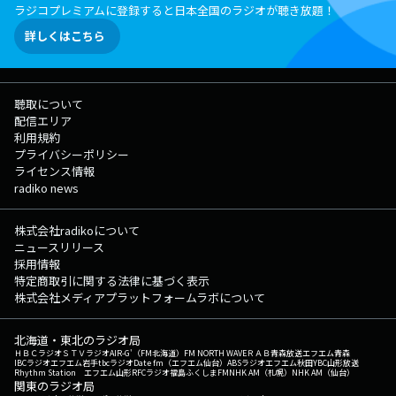
ラジコプレミアムに登録すると日本全国のラジオが聴き放題！
詳しくはこちら
聴取について
配信エリア
利用規約
プライバシーポリシー
ライセンス情報
radiko news
株式会社radikoについて
ニュースリリース
採用情報
特定商取引に関する法律に基づく表示
株式会社メディアプラットフォームラボについて
北海道・東北のラジオ局
ＨＢＣラジオ
ＳＴＶラジオ
AIR-G'（FM北海道）
FM NORTH WAVE
ＲＡＢ青森放送
エフエム青森
IBCラジオ
エフエム岩手
tbcラジオ
Date fm（エフエム仙台）
ABSラジオ
エフエム秋田
YBC山形放送
Rhythm Station エフエム山形
RFCラジオ福島
ふくしまFM
NHK AM（札幌）
NHK AM（仙台）
関東のラジオ局