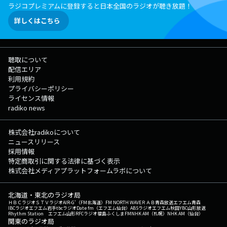
ラジコプレミアムに登録すると日本全国のラジオが聴き放題！
詳しくはこちら
聴取について
配信エリア
利用規約
プライバシーポリシー
ライセンス情報
radiko news
株式会社radikoについて
ニュースリリース
採用情報
特定商取引に関する法律に基づく表示
株式会社メディアプラットフォームラボについて
北海道・東北のラジオ局
ＨＢＣラジオ
ＳＴＶラジオ
AIR-G'（FM北海道）
FM NORTH WAVE
ＲＡＢ青森放送
エフエム青森
IBCラジオ
エフエム岩手
tbcラジオ
Date fm（エフエム仙台）
ABSラジオ
エフエム秋田
YBC山形放送
Rhythm Station エフエム山形
RFCラジオ福島
ふくしまFM
NHK AM（札幌）
NHK AM（仙台）
関東のラジオ局