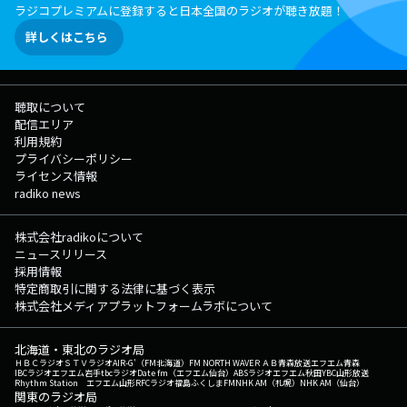
ラジコプレミアムに登録すると日本全国のラジオが聴き放題！
詳しくはこちら
聴取について
配信エリア
利用規約
プライバシーポリシー
ライセンス情報
radiko news
株式会社radikoについて
ニュースリリース
採用情報
特定商取引に関する法律に基づく表示
株式会社メディアプラットフォームラボについて
北海道・東北のラジオ局
ＨＢＣラジオ
ＳＴＶラジオ
AIR-G'（FM北海道）
FM NORTH WAVE
ＲＡＢ青森放送
エフエム青森
IBCラジオ
エフエム岩手
tbcラジオ
Date fm（エフエム仙台）
ABSラジオ
エフエム秋田
YBC山形放送
Rhythm Station エフエム山形
RFCラジオ福島
ふくしまFM
NHK AM（札幌）
NHK AM（仙台）
関東のラジオ局