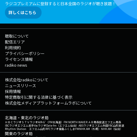
ラジコプレミアムに登録すると日本全国のラジオが聴き放題！
詳しくはこちら
聴取について
配信エリア
利用規約
プライバシーポリシー
ライセンス情報
radiko news
株式会社radikoについて
ニュースリリース
採用情報
特定商取引に関する法律に基づく表示
株式会社メディアプラットフォームラボについて
北海道・東北のラジオ局
ＨＢＣラジオ
ＳＴＶラジオ
AIR-G'（FM北海道）
FM NORTH WAVE
ＲＡＢ青森放送
エフエム青森
IBCラジオ
エフエム岩手
tbcラジオ
Date fm（エフエム仙台）
ABSラジオ
エフエム秋田
YBC山形放送
Rhythm Station エフエム山形
RFCラジオ福島
ふくしまFM
NHK AM（札幌）
NHK AM（仙台）
関東のラジオ局