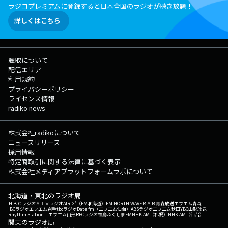
ラジコプレミアムに登録すると日本全国のラジオが聴き放題！
詳しくはこちら
聴取について
配信エリア
利用規約
プライバシーポリシー
ライセンス情報
radiko news
株式会社radikoについて
ニュースリリース
採用情報
特定商取引に関する法律に基づく表示
株式会社メディアプラットフォームラボについて
北海道・東北のラジオ局
ＨＢＣラジオ
ＳＴＶラジオ
AIR-G'（FM北海道）
FM NORTH WAVE
ＲＡＢ青森放送
エフエム青森
IBCラジオ
エフエム岩手
tbcラジオ
Date fm（エフエム仙台）
ABSラジオ
エフエム秋田
YBC山形放送
Rhythm Station エフエム山形
RFCラジオ福島
ふくしまFM
NHK AM（札幌）
NHK AM（仙台）
関東のラジオ局