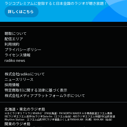
ラジコプレミアムに登録すると日本全国のラジオが聴き放題！
詳しくはこちら
聴取について
配信エリア
利用規約
プライバシーポリシー
ライセンス情報
radiko news
株式会社radikoについて
ニュースリリース
採用情報
特定商取引に関する法律に基づく表示
株式会社メディアプラットフォームラボについて
北海道・東北のラジオ局
ＨＢＣラジオ
ＳＴＶラジオ
AIR-G'（FM北海道）
FM NORTH WAVE
ＲＡＢ青森放送
エフエム青森
IBCラジオ
エフエム岩手
tbcラジオ
Date fm（エフエム仙台）
ABSラジオ
エフエム秋田
YBC山形放送
Rhythm Station エフエム山形
RFCラジオ福島
ふくしまFM
NHK AM（札幌）
NHK AM（仙台）
関東のラジオ局