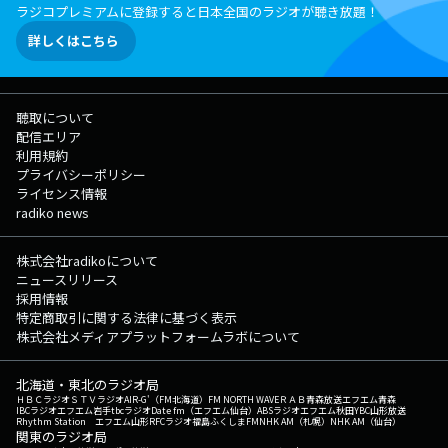
ラジコプレミアムに登録すると日本全国のラジオが聴き放題！
詳しくはこちら
聴取について
配信エリア
利用規約
プライバシーポリシー
ライセンス情報
radiko news
株式会社radikoについて
ニュースリリース
採用情報
特定商取引に関する法律に基づく表示
株式会社メディアプラットフォームラボについて
北海道・東北のラジオ局
ＨＢＣラジオ
ＳＴＶラジオ
AIR-G'（FM北海道）
FM NORTH WAVE
ＲＡＢ青森放送
エフエム青森
IBCラジオ
エフエム岩手
tbcラジオ
Date fm（エフエム仙台）
ABSラジオ
エフエム秋田
YBC山形放送
Rhythm Station エフエム山形
RFCラジオ福島
ふくしまFM
NHK AM（札幌）
NHK AM（仙台）
関東のラジオ局