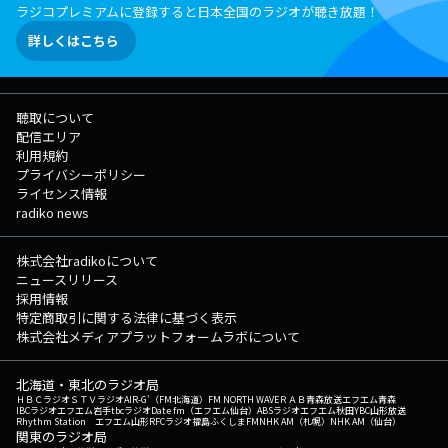
ラジコプレミアムに登録すると日本全国のラジオが聴き放題！
詳しくはこちら
聴取について
配信エリア
利用規約
プライバシーポリシー
ライセンス情報
radiko news
株式会社radikoについて
ニュースリリース
採用情報
特定商取引に関する法律に基づく表示
株式会社メディアプラットフォームラボについて
北海道・東北のラジオ局
ＨＢＣラジオ
ＳＴＶラジオ
AIR-G'（FM北海道）
FM NORTH WAVE
ＲＡＢ青森放送
エフエム青森
IBCラジオ
エフエム岩手
tbcラジオ
Date fm（エフエム仙台）
ABSラジオ
エフエム秋田
YBC山形放送
Rhythm Station エフエム山形
RFCラジオ福島
ふくしまFM
NHK AM（札幌）
NHK AM（仙台）
関東のラジオ局