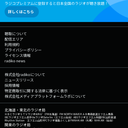
ラジコプレミアムに登録すると日本全国のラジオが聴き放題！
詳しくはこちら
聴取について
配信エリア
利用規約
プライバシーポリシー
ライセンス情報
radiko news
株式会社radikoについて
ニュースリリース
採用情報
特定商取引に関する法律に基づく表示
株式会社メディアプラットフォームラボについて
北海道・東北のラジオ局
ＨＢＣラジオ
ＳＴＶラジオ
AIR-G'（FM北海道）
FM NORTH WAVE
ＲＡＢ青森放送
エフエム青森
IBCラジオ
エフエム岩手
tbcラジオ
Date fm（エフエム仙台）
ABSラジオ
エフエム秋田
YBC山形放送
Rhythm Station エフエム山形
RFCラジオ福島
ふくしまFM
NHK AM（札幌）
NHK AM（仙台）
関東のラジオ局