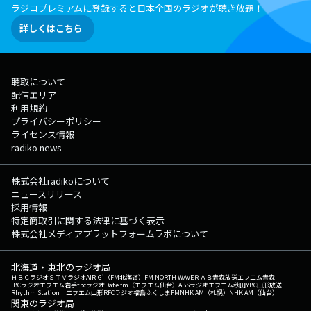
ラジコプレミアムに登録すると日本全国のラジオが聴き放題！
詳しくはこちら
聴取について
配信エリア
利用規約
プライバシーポリシー
ライセンス情報
radiko news
株式会社radikoについて
ニュースリリース
採用情報
特定商取引に関する法律に基づく表示
株式会社メディアプラットフォームラボについて
北海道・東北のラジオ局
ＨＢＣラジオ
ＳＴＶラジオ
AIR-G'（FM北海道）
FM NORTH WAVE
ＲＡＢ青森放送
エフエム青森
IBCラジオ
エフエム岩手
tbcラジオ
Date fm（エフエム仙台）
ABSラジオ
エフエム秋田
YBC山形放送
Rhythm Station エフエム山形
RFCラジオ福島
ふくしまFM
NHK AM（札幌）
NHK AM（仙台）
関東のラジオ局