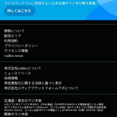
ラジコプレミアムに登録すると日本全国のラジオが聴き放題！
詳しくはこちら
聴取について
配信エリア
利用規約
プライバシーポリシー
ライセンス情報
radiko news
株式会社radikoについて
ニュースリリース
採用情報
特定商取引に関する法律に基づく表示
株式会社メディアプラットフォームラボについて
北海道・東北のラジオ局
ＨＢＣラジオ
ＳＴＶラジオ
AIR-G'（FM北海道）
FM NORTH WAVE
ＲＡＢ青森放送
エフエム青森
IBCラジオ
エフエム岩手
tbcラジオ
Date fm（エフエム仙台）
ABSラジオ
エフエム秋田
YBC山形放送
Rhythm Station エフエム山形
RFCラジオ福島
ふくしまFM
NHK AM（札幌）
NHK AM（仙台）
関東のラジオ局