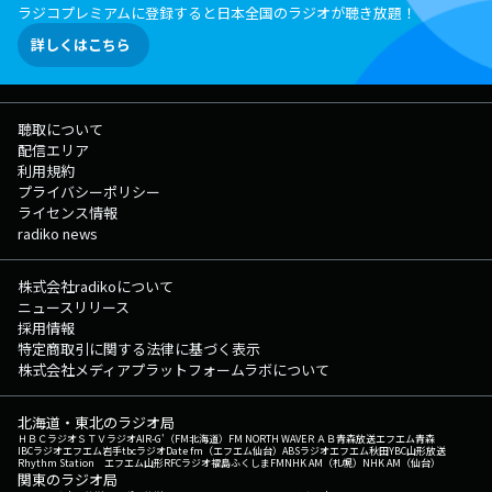
ラジコプレミアムに登録すると日本全国のラジオが聴き放題！
詳しくはこちら
聴取について
配信エリア
利用規約
プライバシーポリシー
ライセンス情報
radiko news
株式会社radikoについて
ニュースリリース
採用情報
特定商取引に関する法律に基づく表示
株式会社メディアプラットフォームラボについて
北海道・東北のラジオ局
ＨＢＣラジオ
ＳＴＶラジオ
AIR-G'（FM北海道）
FM NORTH WAVE
ＲＡＢ青森放送
エフエム青森
IBCラジオ
エフエム岩手
tbcラジオ
Date fm（エフエム仙台）
ABSラジオ
エフエム秋田
YBC山形放送
Rhythm Station エフエム山形
RFCラジオ福島
ふくしまFM
NHK AM（札幌）
NHK AM（仙台）
関東のラジオ局